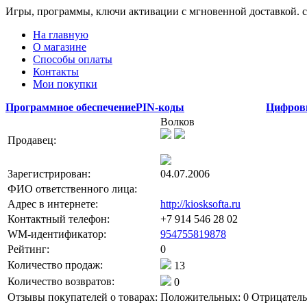
Игры, программы, ключи активации с мгновенной доставкой.
На главную
О магазине
Способы оплаты
Контакты
Мои покупки
Программное обеспечение
PIN-коды
Цифров
Волков
Продавец:
Зарегистрирован:
04.07.2006
ФИО ответственного лица:
Адрес в интернете:
http://kiosksofta.ru
Контактный телефон:
+7 914 546 28 02
WM-идентификатор:
954755819878
Рейтинг:
0
Количество продаж:
13
Количество возвратов:
0
Отзывы покупателей о товарах:
Положительных: 0
Отрицатель