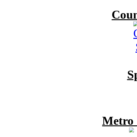
Coun
S
Metro