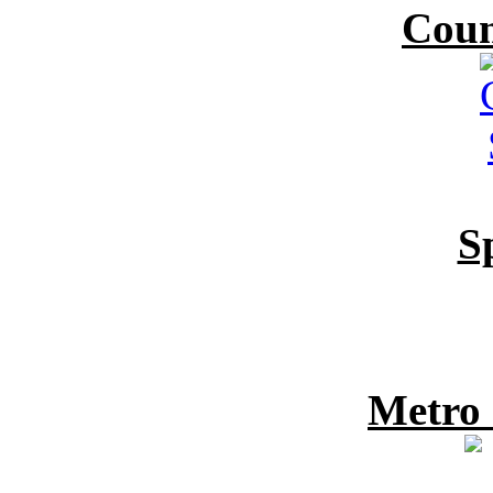
Coun
S
Metro