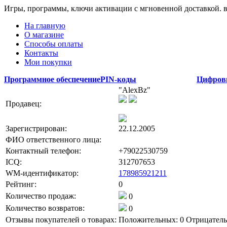
Игры, программы, ключи активации с мгновенной доставкой.
На главную
О магазине
Способы оплаты
Контакты
Мои покупки
Программное обеспечение
PIN-коды
Цифров
"AlexBz"
Продавец:
Зарегистрирован:
22.12.2005
ФИО ответственного лица:
Контактный телефон:
+79022530759
ICQ:
312707653
WM-идентификатор:
178985921211
Рейтинг:
0
Количество продаж:
0
Количество возвратов:
0
Отзывы покупателей о товарах:
Положительных: 0
Отрицатель