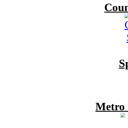
Coun
S
Metro