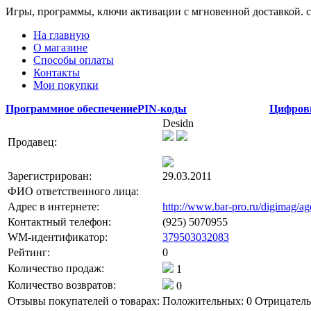
Игры, программы, ключи активации с мгновенной доставкой.
На главную
О магазине
Способы оплаты
Контакты
Мои покупки
Программное обеспечение
PIN-коды
Цифров
Desidn
Продавец:
Зарегистрирован:
29.03.2011
ФИО ответственного лица:
Адрес в интернете:
http://www.bar-pro.ru/digimag/ag
Контактный телефон:
(925) 5070955
WM-идентификатор:
379503032083
Рейтинг:
0
Количество продаж:
1
Количество возвратов:
0
Отзывы покупателей о товарах:
Положительных: 0
Отрицатель