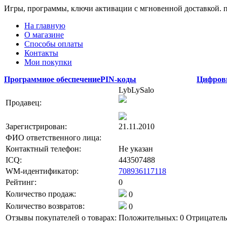
Игры, программы, ключи активации с мгновенной доставкой.
На главную
О магазине
Способы оплаты
Контакты
Мои покупки
Программное обеспечение
PIN-коды
Цифров
LybLySalo
Продавец:
Зарегистрирован:
21.11.2010
ФИО ответственного лица:
Контактный телефон:
Не указан
ICQ:
443507488
WM-идентификатор:
708936117118
Рейтинг:
0
Количество продаж:
0
Количество возвратов:
0
Отзывы покупателей о товарах:
Положительных: 0
Отрицатель