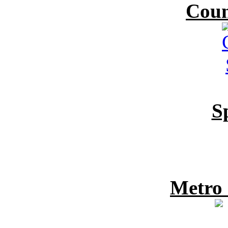
Coun
S
Metro