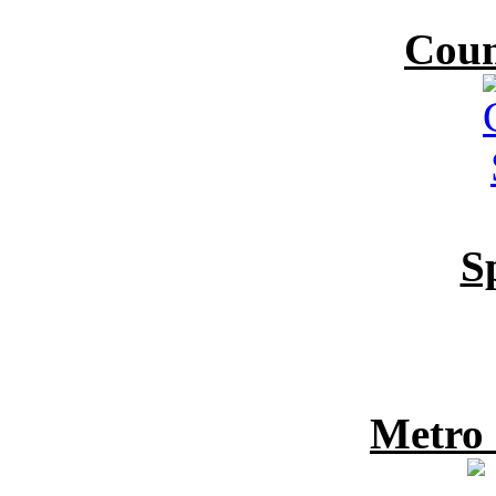
Coun
S
Metro