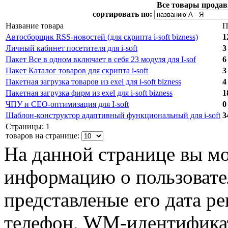
Все товары продав
сортировать по:
Название товара
П
Aвтосборщик RSS-новостей (для скрипта i-soft bizness)
1
Личный кабинет посетителя для i-soft
3
Пакет Все в одном включает в себя 23 модуля для I-sof
6
Пакет Каталог товаров для скрипта i-soft
3
Пакетная загрузка товаров из exel для i-soft bizness
4
Пакетная загрузка фирм из exel для i-soft bizness
1
ЧПУ и СЕО-оптимизация для I-soft
0
Шаблон-конструктор адаптивный функциональный для i-soft
3
Страницы: 1
товаров на странице:
На данной странице вы м
информацию о пользовател
представленые его дата р
телефон, WM-идентификат