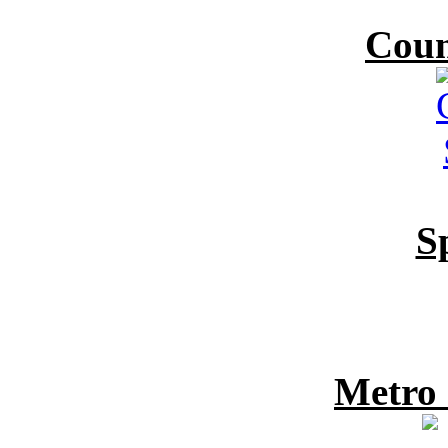
Coun
S
Metro