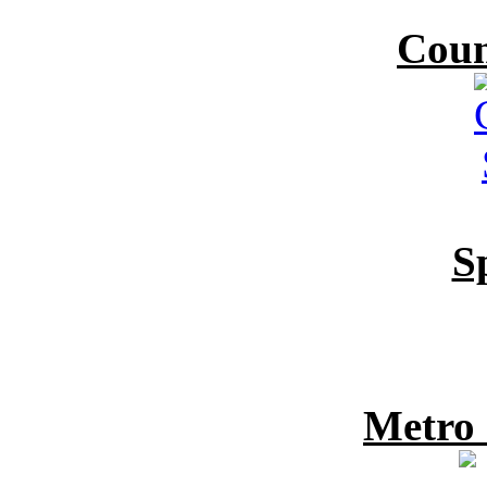
Coun
S
Metro