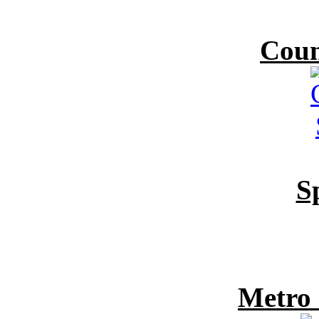
Coun
S
Metro