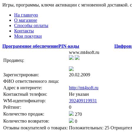
Игры, программы, ключи активации с мгновенной доставкой.
На главную
О магазине
Способы оплаты
Контакты
Мои покупки
Программное обеспечение
PIN-коды
Цифров
www.mt4soft.ru
Продавец:
Зарегистрирован:
20.02.2009
ФИО ответственного лица:
Адрес в интернете:
http://mt4soft.ru
Контактный телефон:
Не указан
WM-идентификатор:
392409119931
Рейтинг:
0
Количество продаж:
270
Количество возвратов:
0
Отзывы покупателей о товарах:
Положительных: 25
Отрицател