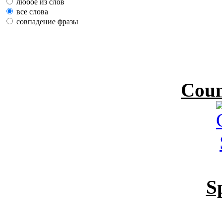
любое из слов
все слова
совпадение фразы
Coun
S