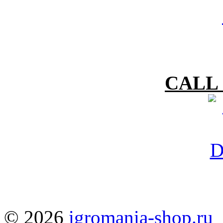
CALL 
© 2026
igromania-shop.ru