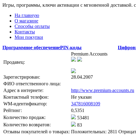
Игры, программы, ключи активации с мгновенной доставкой.
На главную
О магазине
Способы оплаты
Контакты
Мои покупки
Программное обеспечение
PIN-коды
Цифров
Premium Accounts
Продавец:
Зарегистрирован:
28.04.2007
ФИО ответственного лица:
Адрес в интернете:
http://www.premium-accounts.ru
Контактный телефон:
Не указан
WM-идентификатор:
347816008109
Рейтинг:
0,5351
Количество продаж:
53481
Количество возвратов:
83
Отзывы покупателей о товарах:
Положительных: 2811
Отрицат