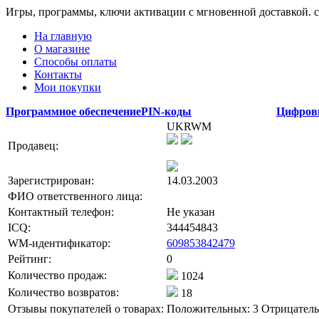
Игры, программы, ключи активации с мгновенной доставкой.
На главную
О магазине
Способы оплаты
Контакты
Мои покупки
Программное обеспечение
PIN-коды
Цифров
UKRWM
Продавец:
Зарегистрирован:
14.03.2003
ФИО ответственного лица:
Контактный телефон:
Не указан
ICQ:
344454843
WM-идентификатор:
609853842479
Рейтинг:
0
Количество продаж:
1024
Количество возвратов:
18
Отзывы покупателей о товарах:
Положительных: 3
Отрицатель