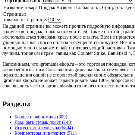
сортировать по:
Название товара
Продаж
Возврат
Полож. отз.
Отриц. отз.
Цена
Страницы:
товаров на странице:
На данной странице вы можете прочить подробную информацию 
количество продаж, отзывы покупателей. Также на этой страниц
воспользоваться товарами сразу после оплаты. Вам не придётся
удобный для вас способ оплаты и осуществить покупку. Все пр
помощью меню вы можете найти интересующий вас товар. Там ж
лучшим, топовым играм, таким как Counter Strike, Battlefield 
Напоминаем, что igromania-shop.ru – это торговая площадка, к
заключенного с ним Соглашения. igromania-shop.ru не является
неисполнения одной из сторон этой сделки своих обязательств.
igromania-shop.ru не может гарантировать вам 100% добросовес
совершались честно. igromania-shop.ru не несет ответственности
Разделы
Бизнес и экономика
(809)
Дом, быт, семья, досуг
(148)
Искусство и культура
(6804)
Компьютеры и интернет
(511)