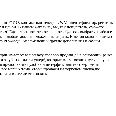
трации, ФИО, контактный телефон, WM-идентификатор, рейтинг,
 и ценой. В нашем магазине, вы, как покупатель, сможете
ься! Единственное, что от вас потребуется - выбрать наиболее
 в любой момент сможете их забрать. В левой колонке сайта с
о PIN-коды, Steam-ключи и другие дополнения к самым
u принимает от вас оплату товаров продавца на основании ранее
ти за убытки и/или ущерб, которые могут возникнуть в случае
шь предоставляет удобный интерфейс для её совершения.
т все меры к тому, чтобы продажи на торговой площадке
товара в случае его оплаты.