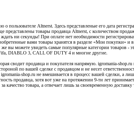
о пользователе Altnerst. Здесь представленые его дата регис
е представлены товары продавца Altnerst, с количеством продаж
 ждать ни секунды! При оплате нет необходимости регистрироват
иобретенные вами товары хранятся в разделе «Мои покупки» и вы
е вы можете увидеть самые популярные категории товаров - эт
4, Fifa, DIABLO 3, CALL OF DUTY 4 и многие другие.
оторая сводит продавца и покупателя напрямую. igromania-shop.r
 стороной по вашей сделке с продавцом и не несет ответственнос
 igromania-shop.ru не вмешивается в процесс вашей сделки, а ли
тность продавца, хотя вот уже на протяжении 9-ти лет принимае
 за качество товара, а отвечает лишь за своевременную доставку 