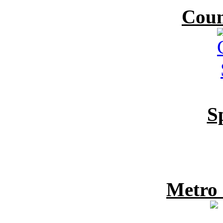
Coun
S
Metro