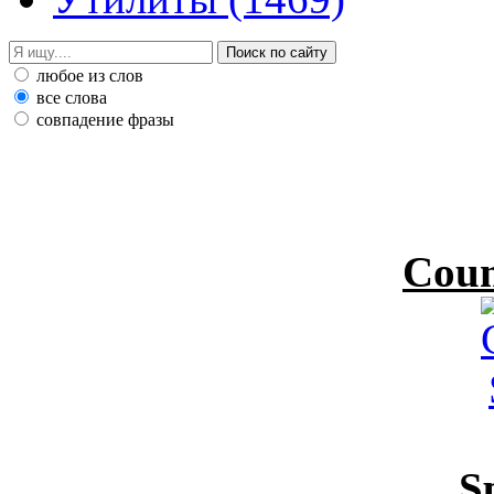
любое из слов
все слова
совпадение фразы
Coun
S