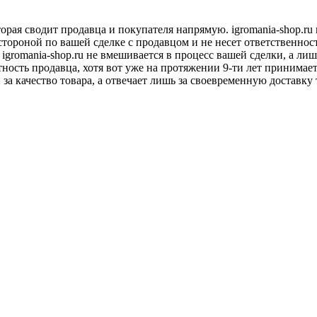
оторая сводит продавца и покупателя напрямую. igromania-shop.r
 стороной по вашей сделке с продавцом и не несет ответственнос
 igromania-shop.ru не вмешивается в процесс вашей сделки, а ли
тность продавца, хотя вот уже на протяжении 9-ти лет принимае
 за качество товара, а отвечает лишь за своевременную доставку 