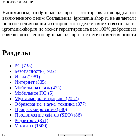
многие другие.
Напоминаем, что igromania-shop.ru – это торговая площадка, к
заключенного с ним Соглашения. igromania-shop.ru не является
неисполнения одной из сторон этой сделки своих обязательств.
igromania-shop.ru не может гарантировать вам 100% добросовес
совершались честно. igromania-shop.ru не несет ответственности
Разделы
PC
(738)
Безопасность
(1922)
Игры
(1981)
Интернет
(835)
Мобильная связь
(475)
Мобильное ПО
(5)
Мультимедиа и графика
(2057)
Образование, наука, техника
(377)
Программирование
(239)
Продвижение сайтов (SEO)
(86)
Редакторы
(351)
Утилиты
(1509)