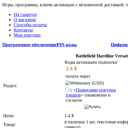
Игры, программы, ключи активации с мгновенной доставкой.
На главную
О магазине
Способы оплаты
Контакты
Мои покупки
Программное обеспечение
PIN-коды
Цифров
Battlefield Hardline Versa
Коды активации подписки
оплата через
Webmoney (USD)
Раздел:
с «
Правилами покупки
товаров
» ознакомлен и
согласен
Цена:
1.4
$
в наличии 1 шт. текстовая инфо
Товар:
символ)