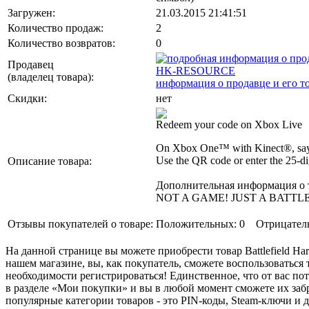
Загружен:
21.03.2015 21:41:51
Количество продаж:
2
Количество возвратов:
0
Продавец
HK-RESOURCE
(владелец товара)
:
информация о продавце и его т
Скидки:
нет
Redeem your code on Xbox Live
On Xbox One™ with Kinect®, say 
Use the QR code or enter the 25-di
Описание товара:
Дополнительная информация о 
NOT A GAME! JUST A BATTL
Отзывы покупателей о товаре:
Положительных: 0
Отрицател
На данной странице вы можете приобрести товар Battlefield Har
нашем магазине, вы, как покупатель, сможете воспользоваться то
необходимости регистрироваться! Единственное, что от вас по
в разделе «Мои покупки» и вы в любой момент сможете их заб
популярные категории товаров - это PIN-коды, Steam-ключи и д