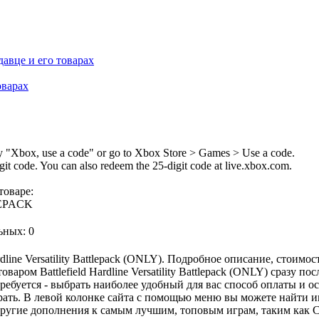
оварах
"Xbox, use a code" or go to Xbox Store > Games > Use a code.
git code. You can also redeem the 25-digit code at live.xbox.com.
товаре:
EPACK
ьных: 0
dline Versatility Battlepack (ONLY). Подробное описание, стоимо
варом Battlefield Hardline Versatility Battlepack (ONLY) сразу 
требуется - выбрать наиболее удобный для вас способ оплаты и 
рать. В левой колонке сайта с помощью меню вы можете найти 
ругие дополнения к самым лучшим, топовым играм, таким как Cou