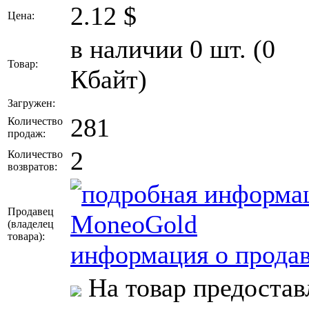
2.12
$
Цена:
в наличии 0 шт. (0
Товар:
Кбайт)
Загружен:
281
Количество
продаж:
2
Количество
возвратов:
Продавец
MoneoGold
(владелец
товара)
:
информация о продав
На товар предостав