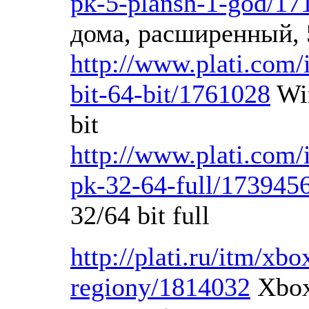
pk-5-plansh-1-god/17
дома, расширенный, 
http://www.plati.com/
bit-64-bit/1761028
Win
bit
http://www.plati.com/
pk-32-64-full/173945
32/64 bit full
http://plati.ru/itm/xb
regiony/1814032
Xbox