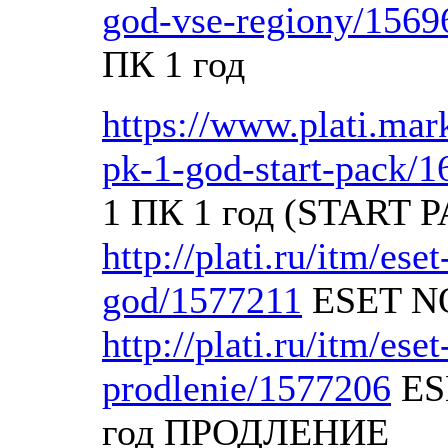
god-vse-regiony/1569
ПК 1 год
https://www.plati.mar
pk-1-god-start-pack/
1 ПК 1 год (START 
http://plati.ru/itm/es
god/1577211
ESET NO
http://plati.ru/itm/es
prodlenie/1577206
ESE
год ПРОДЛЕНИЕ