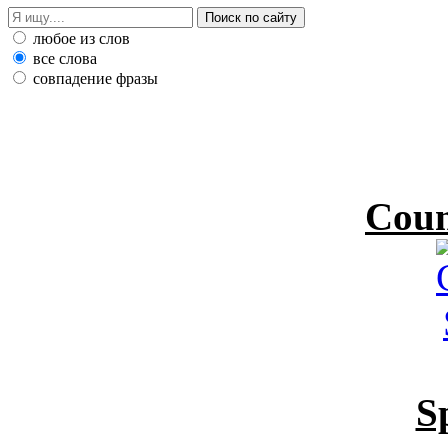
любое из слов
все слова
совпадение фразы
Coun
S