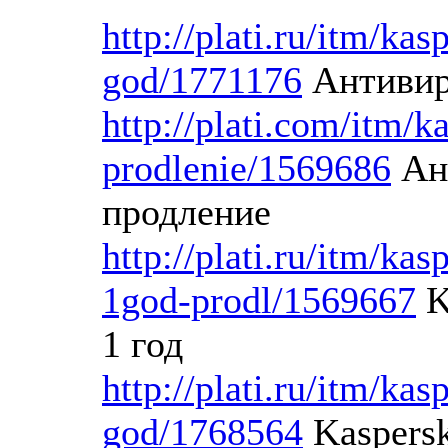
http://plati.ru/itm/kas
god/1771176
Антивиру
http://plati.com/itm/k
prodlenie/1569686
Ант
продление
http://plati.ru/itm/kas
1god-prodl/1569667
K
1 год
http://plati.ru/itm/kas
god/1768564
Kaspersk