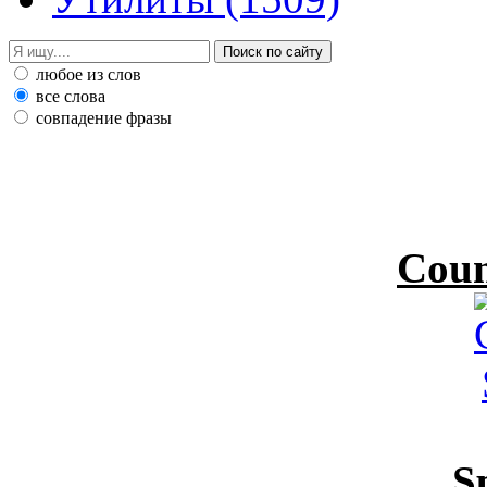
любое из слов
все слова
совпадение фразы
Coun
S