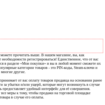
 можете прочитать выше. В нашем магазине, вы, как
т необходимости регистрироваться! Единственное, что от вас
тся в разделе «Мои покупки» и вы в любой момент сможете их
пулярные категории товаров - это PIN-коды, Steam-ключи и
 многие другие.
u принимает от вас оплату товаров продавца на основании ранее
ти за убытки и/или ущерб, которые могут возникнуть в случае
шь предоставляет удобный интерфейс для её совершения.
т все меры к тому, чтобы продажи на торговой площадке
товара в случае его оплаты.