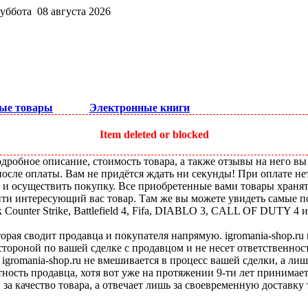
суббота 08 августа 2026
ые товары
Электронные книги
Item deleted or blocked
робное описание, стоимость товара, а также отзывы на него вы
после оплаты. Вам не придётся ждать ни секунды! При оплате не
ы и осуществить покупку. Все приобретенные вами товары храня
ти интересующий вас товар. Там же вы можете увидеть самые по
ounter Strike, Battlefield 4, Fifa, DIABLO 3, CALL OF DUTY 4 и
оторая сводит продавца и покупателя напрямую. igromania-shop.r
 стороной по вашей сделке с продавцом и не несет ответственнос
 igromania-shop.ru не вмешивается в процесс вашей сделки, а ли
тность продавца, хотя вот уже на протяжении 9-ти лет принимае
 за качество товара, а отвечает лишь за своевременную доставку 