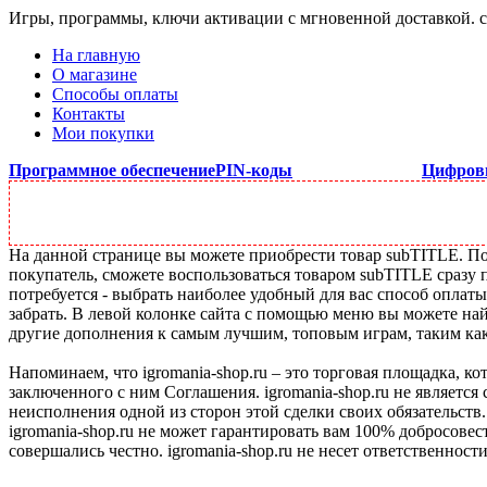
Игры, программы, ключи активации с мгновенной доставкой.
На главную
О магазине
Способы оплаты
Контакты
Мои покупки
Программное обеспечение
PIN-коды
Цифров
На данной странице вы можете приобрести товар subTITLE. Под
покупатель, сможете воспользоваться товаром subTITLE сразу 
потребуется - выбрать наиболее удобный для вас способ оплат
забрать. В левой колонке сайта с помощью меню вы можете най
другие дополнения к самым лучшим, топовым играм, таким как C
Напоминаем, что igromania-shop.ru – это торговая площадка, к
заключенного с ним Соглашения. igromania-shop.ru не является
неисполнения одной из сторон этой сделки своих обязательств.
igromania-shop.ru не может гарантировать вам 100% добросовес
совершались честно. igromania-shop.ru не несет ответственности