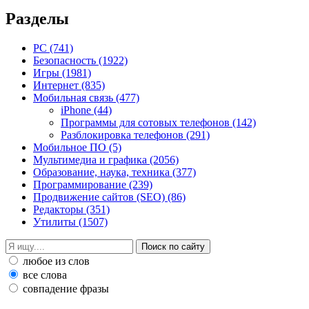
Разделы
PC
(741)
Безопасность
(1922)
Игры
(1981)
Интернет
(835)
Мобильная связь
(477)
iPhone
(44)
Программы для сотовых телефонов
(142)
Разблокировка телефонов
(291)
Мобильное ПО
(5)
Мультимедиа и графика
(2056)
Образование, наука, техника
(377)
Программирование
(239)
Продвижение сайтов (SEO)
(86)
Редакторы
(351)
Утилиты
(1507)
любое из слов
все слова
совпадение фразы