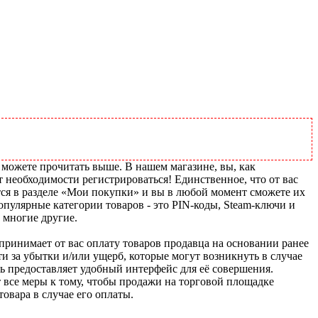
 можете прочитать выше. В нашем магазине, вы, как
т необходимости регистрироваться! Единственное, что от вас
тся в разделе «Мои покупки» и вы в любой момент сможете их
пулярные категории товаров - это PIN-коды, Steam-ключи и
 многие другие.
u принимает от вас оплату товаров продавца на основании ранее
ти за убытки и/или ущерб, которые могут возникнуть в случае
шь предоставляет удобный интерфейс для её совершения.
т все меры к тому, чтобы продажи на торговой площадке
товара в случае его оплаты.