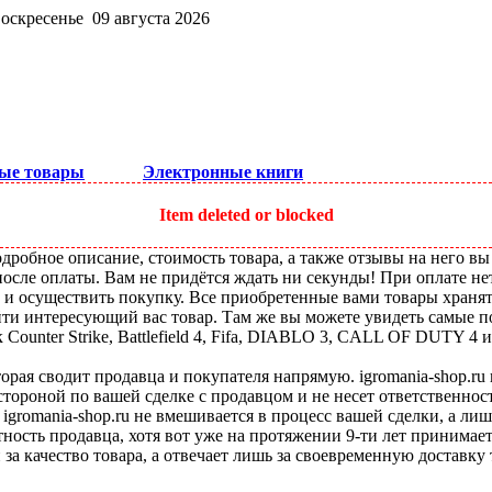
воскресенье 09 августа 2026
ые товары
Электронные книги
Item deleted or blocked
робное описание, стоимость товара, а также отзывы на него вы
после оплаты. Вам не придётся ждать ни секунды! При оплате не
ы и осуществить покупку. Все приобретенные вами товары храня
ти интересующий вас товар. Там же вы можете увидеть самые по
ounter Strike, Battlefield 4, Fifa, DIABLO 3, CALL OF DUTY 4 и
оторая сводит продавца и покупателя напрямую. igromania-shop.r
 стороной по вашей сделке с продавцом и не несет ответственнос
 igromania-shop.ru не вмешивается в процесс вашей сделки, а ли
тность продавца, хотя вот уже на протяжении 9-ти лет принимае
 за качество товара, а отвечает лишь за своевременную доставку 