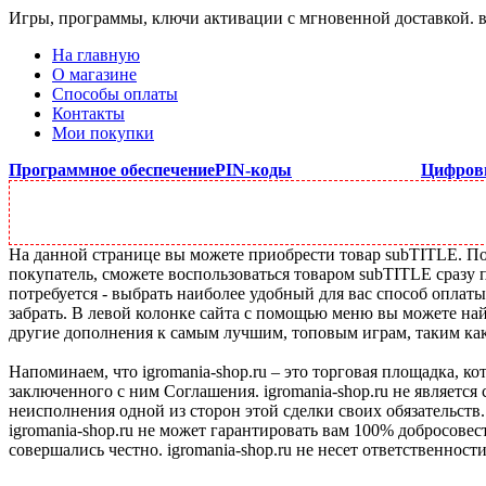
Игры, программы, ключи активации с мгновенной доставкой.
На главную
О магазине
Способы оплаты
Контакты
Мои покупки
Программное обеспечение
PIN-коды
Цифров
На данной странице вы можете приобрести товар subTITLE. Под
покупатель, сможете воспользоваться товаром subTITLE сразу 
потребуется - выбрать наиболее удобный для вас способ оплат
забрать. В левой колонке сайта с помощью меню вы можете най
другие дополнения к самым лучшим, топовым играм, таким как C
Напоминаем, что igromania-shop.ru – это торговая площадка, к
заключенного с ним Соглашения. igromania-shop.ru не является
неисполнения одной из сторон этой сделки своих обязательств.
igromania-shop.ru не может гарантировать вам 100% добросовес
совершались честно. igromania-shop.ru не несет ответственности