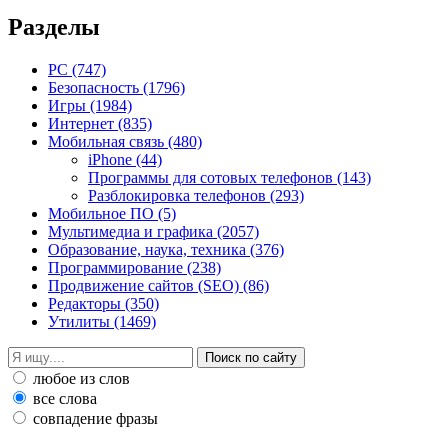
Разделы
PC
(747)
Безопасность
(1796)
Игры
(1984)
Интернет
(835)
Мобильная связь
(480)
iPhone
(44)
Программы для сотовых телефонов
(143)
Разблокировка телефонов
(293)
Мобильное ПО
(5)
Мультимедиа и графика
(2057)
Образование, наука, техника
(376)
Программирование
(238)
Продвижение сайтов (SEO)
(86)
Редакторы
(350)
Утилиты
(1469)
любое из слов
все слова
совпадение фразы