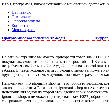
Игры, программы, ключи активации с мгновенной доставкой.
На главную
О магазине
Способы оплаты
Контакты
Мои покупки
Программное обеспечение
PIN-коды
Цифров
На данной странице вы можете приобрести товар subTITLE. Под
покупатель, сможете воспользоваться товаром subTITLE сразу 
потребуется - выбрать наиболее удобный для вас способ оплат
забрать. В левой колонке сайта с помощью меню вы можете най
другие дополнения к самым лучшим, топовым играм, таким как C
Напоминаем, что igromania-shop.ru – это торговая площадка, к
заключенного с ним Соглашения. igromania-shop.ru не является
неисполнения одной из сторон этой сделки своих обязательств.
igromania-shop.ru не может гарантировать вам 100% добросовес
совершались честно. igromania-shop.ru не несет ответственности