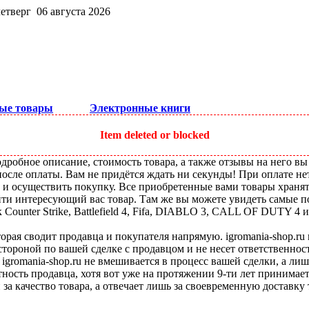
четверг 06 августа 2026
ые товары
Электронные книги
Item deleted or blocked
робное описание, стоимость товара, а также отзывы на него вы
после оплаты. Вам не придётся ждать ни секунды! При оплате не
ы и осуществить покупку. Все приобретенные вами товары храня
ти интересующий вас товар. Там же вы можете увидеть самые по
ounter Strike, Battlefield 4, Fifa, DIABLO 3, CALL OF DUTY 4 и
оторая сводит продавца и покупателя напрямую. igromania-shop.r
 стороной по вашей сделке с продавцом и не несет ответственнос
 igromania-shop.ru не вмешивается в процесс вашей сделки, а ли
тность продавца, хотя вот уже на протяжении 9-ти лет принимае
 за качество товара, а отвечает лишь за своевременную доставку 