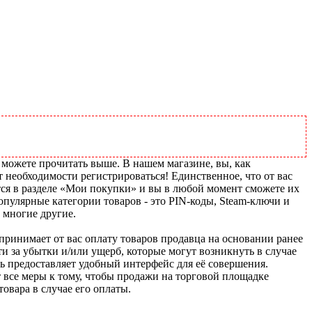
 можете прочитать выше. В нашем магазине, вы, как
т необходимости регистрироваться! Единственное, что от вас
тся в разделе «Мои покупки» и вы в любой момент сможете их
пулярные категории товаров - это PIN-коды, Steam-ключи и
 многие другие.
u принимает от вас оплату товаров продавца на основании ранее
ти за убытки и/или ущерб, которые могут возникнуть в случае
шь предоставляет удобный интерфейс для её совершения.
т все меры к тому, чтобы продажи на торговой площадке
товара в случае его оплаты.