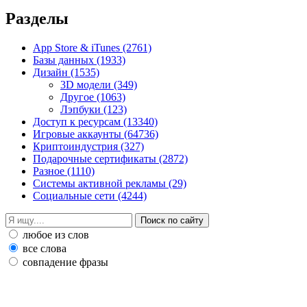
Разделы
App Store & iTunes
(2761)
Базы данных
(1933)
Дизайн
(1535)
3D модели
(349)
Другое
(1063)
Лэпбуки
(123)
Доступ к ресурсам
(13340)
Игровые аккаунты
(64736)
Криптоиндустрия
(327)
Подарочные сертификаты
(2872)
Разное
(1110)
Системы активной рекламы
(29)
Социальные сети
(4244)
любое из слов
все слова
совпадение фразы