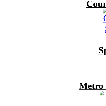
Coun
S
Metro