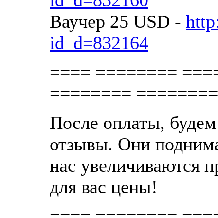
id_d=832160
Ваучер 25 USD -
http
id_d=832164
==== ======== ===
======== ========
После оплаты, будем
отзывы. Они поднима
нас увеличиваются п
для вас цены!
==== ======== ===