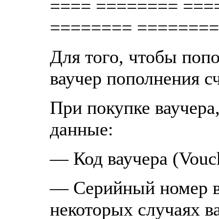
==== ======== ===
======== ========
Для того, чтобы поп
ваучер пополнения сч
При покупке ваучера
данные:
— Код ваучера (Vouch
— Серийный номер ва
некоторых случаях ва