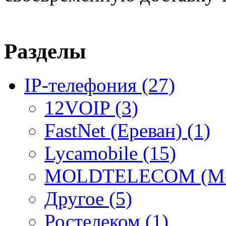
Разделы
IP-телефония
(27)
12VOIP
(3)
FastNet (Ереван)
(1)
Lycamobile
(15)
MOLDTELECOM (Mo
Другое
(5)
Ростелеком
(1)