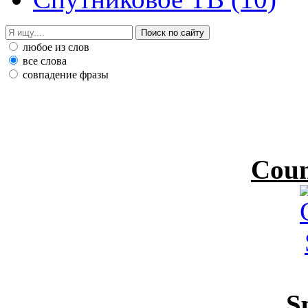
любое из слов
все слова
совпадение фразы
Coun
S