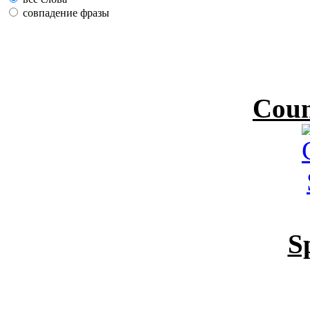
совпадение фразы
Coun
S