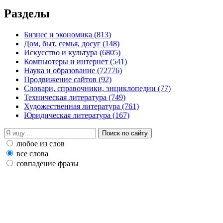
Разделы
Бизнес и экономика
(813)
Дом, быт, семья, досуг
(148)
Искусство и культура
(6805)
Компьютеры и интернет
(541)
Наука и образование
(72776)
Продвижение сайтов
(92)
Словари, справочники, энциклопедии
(77)
Техническая литература
(749)
Художественная литература
(761)
Юридическая литература
(167)
любое из слов
все слова
совпадение фразы