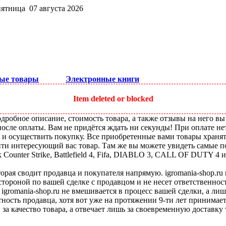
пятница 07 августа 2026
ые товары
Электронные книги
Item deleted or blocked
робное описание, стоимость товара, а также отзывы на него вы
после оплаты. Вам не придётся ждать ни секунды! При оплате не
ы и осуществить покупку. Все приобретенные вами товары храня
ти интересующий вас товар. Там же вы можете увидеть самые по
ounter Strike, Battlefield 4, Fifa, DIABLO 3, CALL OF DUTY 4 и
оторая сводит продавца и покупателя напрямую. igromania-shop.r
 стороной по вашей сделке с продавцом и не несет ответственнос
 igromania-shop.ru не вмешивается в процесс вашей сделки, а ли
тность продавца, хотя вот уже на протяжении 9-ти лет принимае
 за качество товара, а отвечает лишь за своевременную доставку 