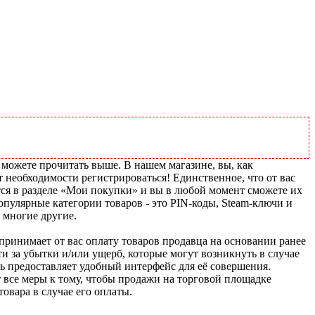
 можете прочитать выше. В нашем магазине, вы, как
т необходимости регистрироваться! Единственное, что от вас
тся в разделе «Мои покупки» и вы в любой момент сможете их
пулярные категории товаров - это PIN-коды, Steam-ключи и
 многие другие.
u принимает от вас оплату товаров продавца на основании ранее
ти за убытки и/или ущерб, которые могут возникнуть в случае
шь предоставляет удобный интерфейс для её совершения.
т все меры к тому, чтобы продажи на торговой площадке
товара в случае его оплаты.