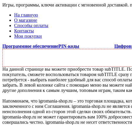
Игры, программы, ключи активации с мгновенной доставкой.
На главную
О магазине
Способы оплаты
Контакты
Мои покупки
Программное обеспечение
PIN-коды
Цифров
На данной странице вы можете приобрести товар subTITLE. Под
покупатель, сможете воспользоваться товаром subTITLE сразу 
потребуется - выбрать наиболее удобный для вас способ оплат
забрать. В левой колонке сайта с помощью меню вы можете най
другие дополнения к самым лучшим, топовым играм, таким как C
Напоминаем, что igromania-shop.ru – это торговая площадка, к
заключенного с ним Соглашения. igromania-shop.ru не является
неисполнения одной из сторон этой сделки своих обязательств.
igromania-shop.ru не может гарантировать вам 100% добросовес
совершались честно. igromania-shop.ru не несет ответственности