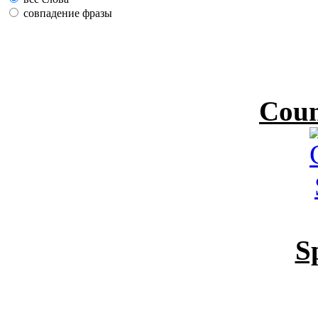
совпадение фразы
Coun
S