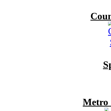
Coun
S
Metro