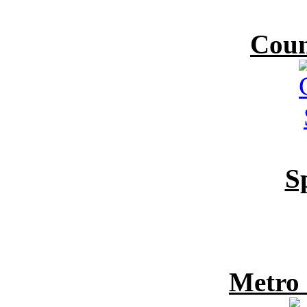
Coun
S
Metro