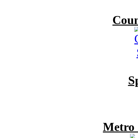
Coun
S
Metro