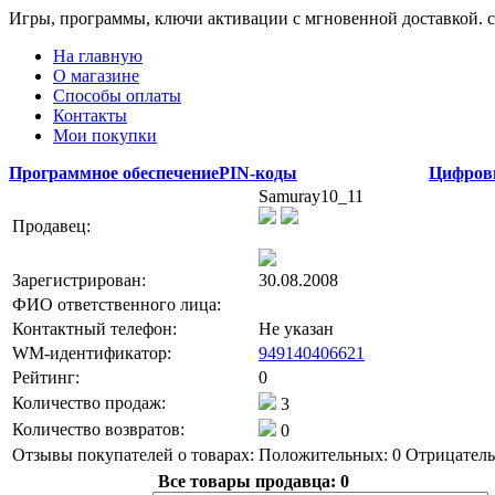
Игры, программы, ключи активации с мгновенной доставкой.
На главную
О магазине
Способы оплаты
Контакты
Мои покупки
Программное обеспечение
PIN-коды
Цифров
Samuray10_11
Продавец:
Зарегистрирован:
30.08.2008
ФИО ответственного лица:
Контактный телефон:
Не указан
WM-идентификатор:
949140406621
Рейтинг:
0
Количество продаж:
3
Количество возвратов:
0
Отзывы покупателей о товарах:
Положительных: 0
Отрицатель
Все товары продавца:
0