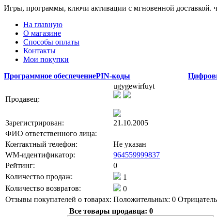
Игры, программы, ключи активации с мгновенной доставкой.
На главную
О магазине
Способы оплаты
Контакты
Мои покупки
Программное обеспечение
PIN-коды
Цифров
ugygewirfuyt
Продавец:
Зарегистрирован:
21.10.2005
ФИО ответственного лица:
Контактный телефон:
Не указан
WM-идентификатор:
964559999837
Рейтинг:
0
Количество продаж:
1
Количество возвратов:
0
Отзывы покупателей о товарах:
Положительных: 0
Отрицатель
Все товары продавца:
0