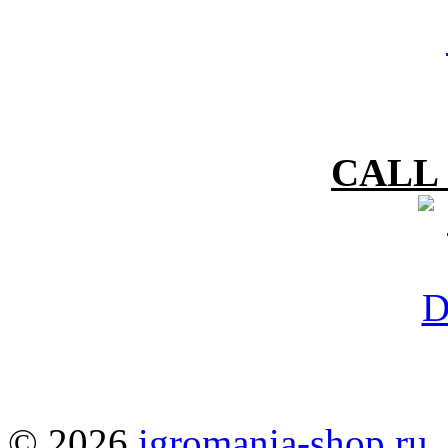
CALL 
© 2026
igromania-shop.ru