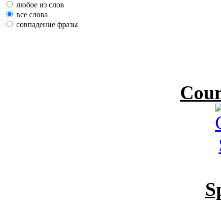
любое из слов
все слова
совпадение фразы
Coun
S