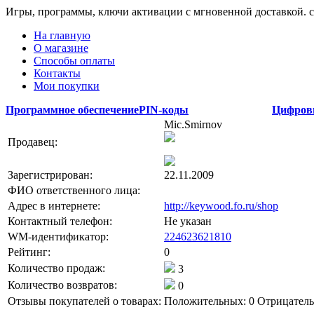
Игры, программы, ключи активации с мгновенной доставкой.
На главную
О магазине
Способы оплаты
Контакты
Мои покупки
Программное обеспечение
PIN-коды
Цифров
Mic.Smirnov
Продавец:
Зарегистрирован:
22.11.2009
ФИО ответственного лица:
Адрес в интернете:
http://keywood.fo.ru/shop
Контактный телефон:
Не указан
WM-идентификатор:
224623621810
Рейтинг:
0
Количество продаж:
3
Количество возвратов:
0
Отзывы покупателей о товарах:
Положительных: 0
Отрицатель