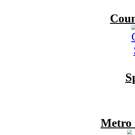
Coun
S
Metro