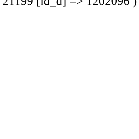
21199 [id_d] => 1202096 )