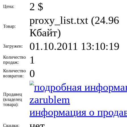
2
$
Цена:
proxy_list.txt (24.96
Товар:
Кбайт)
01.10.2011 13:10:19
Загружен:
1
Количество
продаж:
0
Количество
возвратов:
Продавец
zarublem
(владелец
товара)
:
информация о продав
нет
Скидки: