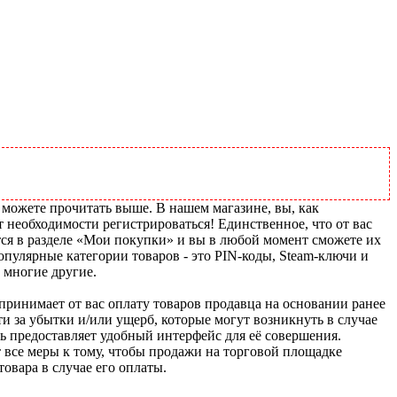
 можете прочитать выше. В нашем магазине, вы, как
т необходимости регистрироваться! Единственное, что от вас
тся в разделе «Мои покупки» и вы в любой момент сможете их
пулярные категории товаров - это PIN-коды, Steam-ключи и
 многие другие.
u принимает от вас оплату товаров продавца на основании ранее
ти за убытки и/или ущерб, которые могут возникнуть в случае
шь предоставляет удобный интерфейс для её совершения.
т все меры к тому, чтобы продажи на торговой площадке
товара в случае его оплаты.