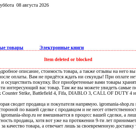
суббота 08 августа 2026
ые товары
Электронные книги
Item deleted or blocked
робное описание, стоимость товара, а также отзывы на него вы
после оплаты. Вам не придётся ждать ни секунды! При оплате не
ы и осуществить покупку. Все приобретенные вами товары храня
ти интересующий вас товар. Там же вы можете увидеть самые по
ounter Strike, Battlefield 4, Fifa, DIABLO 3, CALL OF DUTY 4 и
оторая сводит продавца и покупателя напрямую. igromania-shop.r
 стороной по вашей сделке с продавцом и не несет ответственнос
 igromania-shop.ru не вмешивается в процесс вашей сделки, а ли
тность продавца, хотя вот уже на протяжении 9-ти лет принимае
 за качество товара, а отвечает лишь за своевременную доставку 