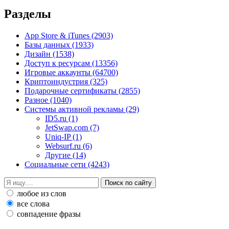
Разделы
App Store & iTunes
(2903)
Базы данных
(1933)
Дизайн
(1538)
Доступ к ресурсам
(13356)
Игровые аккаунты
(64700)
Криптоиндустрия
(325)
Подарочные сертификаты
(2855)
Разное
(1040)
Системы активной рекламы
(29)
ID5.ru
(1)
JetSwap.com
(7)
Uniq-IP
(1)
Websurf.ru
(6)
Другие
(14)
Социальные сети
(4243)
любое из слов
все слова
совпадение фразы