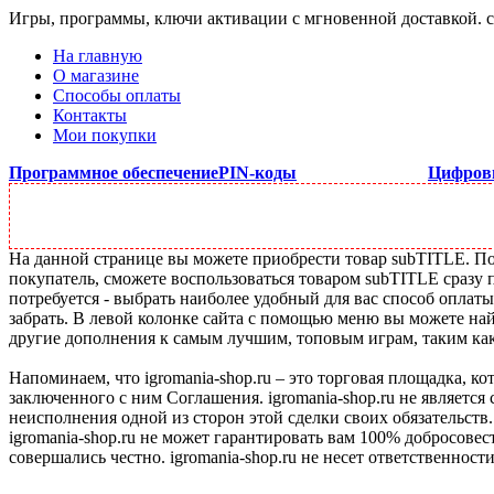
Игры, программы, ключи активации с мгновенной доставкой.
На главную
О магазине
Способы оплаты
Контакты
Мои покупки
Программное обеспечение
PIN-коды
Цифров
На данной странице вы можете приобрести товар subTITLE. Под
покупатель, сможете воспользоваться товаром subTITLE сразу 
потребуется - выбрать наиболее удобный для вас способ оплат
забрать. В левой колонке сайта с помощью меню вы можете най
другие дополнения к самым лучшим, топовым играм, таким как C
Напоминаем, что igromania-shop.ru – это торговая площадка, к
заключенного с ним Соглашения. igromania-shop.ru не является
неисполнения одной из сторон этой сделки своих обязательств.
igromania-shop.ru не может гарантировать вам 100% добросовес
совершались честно. igromania-shop.ru не несет ответственности