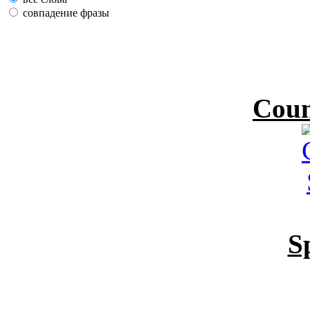
совпадение фразы
Coun
S