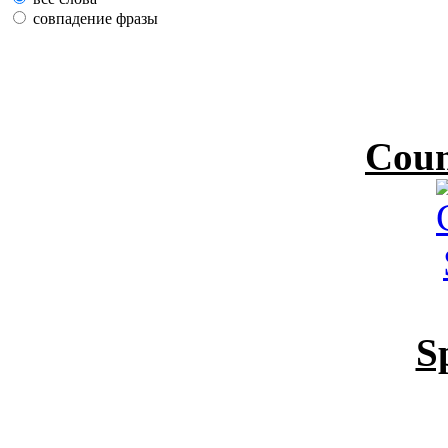
совпадение фразы
Coun
S