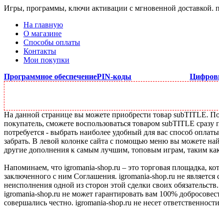
Игры, программы, ключи активации с мгновенной доставкой.
На главную
О магазине
Способы оплаты
Контакты
Мои покупки
Программное обеспечение
PIN-коды
Цифров
На данной странице вы можете приобрести товар subTITLE. Под
покупатель, сможете воспользоваться товаром subTITLE сразу 
потребуется - выбрать наиболее удобный для вас способ оплат
забрать. В левой колонке сайта с помощью меню вы можете най
другие дополнения к самым лучшим, топовым играм, таким как C
Напоминаем, что igromania-shop.ru – это торговая площадка, к
заключенного с ним Соглашения. igromania-shop.ru не является
неисполнения одной из сторон этой сделки своих обязательств.
igromania-shop.ru не может гарантировать вам 100% добросовес
совершались честно. igromania-shop.ru не несет ответственности