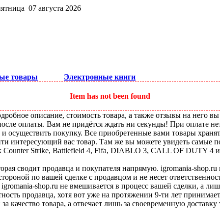
пятница 07 августа 2026
ые товары
Электронные книги
Item has not been found
робное описание, стоимость товара, а также отзывы на него вы
после оплаты. Вам не придётся ждать ни секунды! При оплате не
ы и осуществить покупку. Все приобретенные вами товары храня
ти интересующий вас товар. Там же вы можете увидеть самые по
ounter Strike, Battlefield 4, Fifa, DIABLO 3, CALL OF DUTY 4 и
оторая сводит продавца и покупателя напрямую. igromania-shop.r
 стороной по вашей сделке с продавцом и не несет ответственнос
 igromania-shop.ru не вмешивается в процесс вашей сделки, а ли
тность продавца, хотя вот уже на протяжении 9-ти лет принимае
 за качество товара, а отвечает лишь за своевременную доставку 