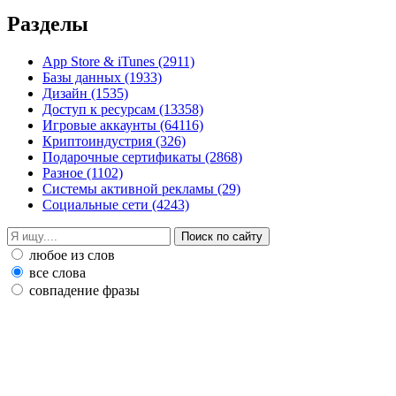
Разделы
App Store & iTunes
(2911)
Базы данных
(1933)
Дизайн
(1535)
Доступ к ресурсам
(13358)
Игровые аккаунты
(64116)
Криптоиндустрия
(326)
Подарочные сертификаты
(2868)
Разное
(1102)
Системы активной рекламы
(29)
Социальные сети
(4243)
любое из слов
все слова
совпадение фразы