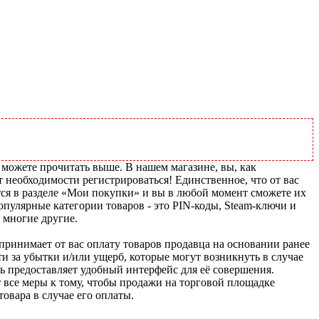
 можете прочитать выше. В нашем магазине, вы, как
т необходимости регистрироваться! Единственное, что от вас
тся в разделе «Мои покупки» и вы в любой момент сможете их
пулярные категории товаров - это PIN-коды, Steam-ключи и
 многие другие.
u принимает от вас оплату товаров продавца на основании ранее
ти за убытки и/или ущерб, которые могут возникнуть в случае
шь предоставляет удобный интерфейс для её совершения.
т все меры к тому, чтобы продажи на торговой площадке
товара в случае его оплаты.