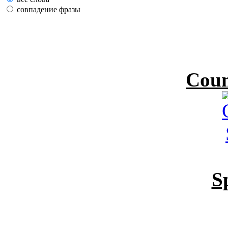
совпадение фразы
Coun
S