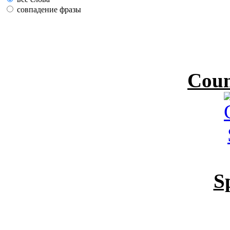
совпадение фразы
Coun
S