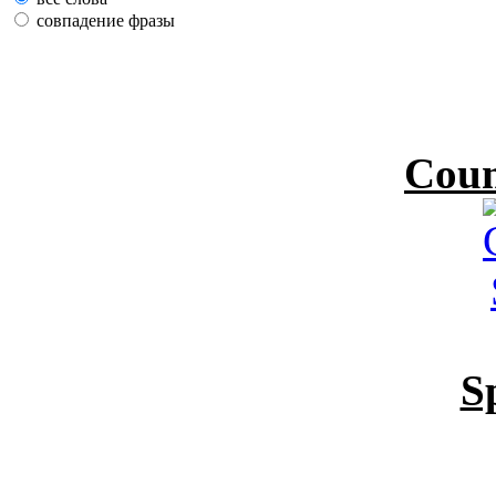
совпадение фразы
Coun
S