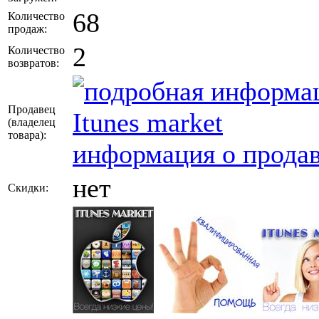
68
Количество
продаж:
2
Количество
возвратов:
Продавец
Itunes market
(владелец
товара)
:
информация о продав
нет
Скидки: