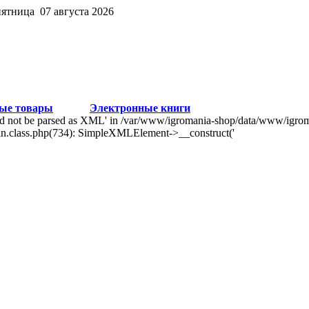
пятница 07 августа 2026
ые товары
Электронные книги
uld not be parsed as XML' in /var/www/igromania-shop/data/www/igroma
in.class.php(734): SimpleXMLElement->__construct('