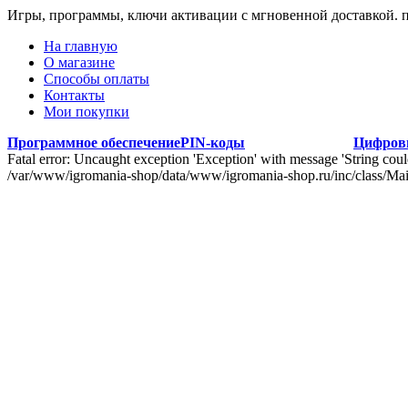
Игры, программы, ключи активации с мгновенной доставкой.
На главную
О магазине
Способы оплаты
Контакты
Мои покупки
Программное обеспечение
PIN-коды
Цифров
Fatal error: Uncaught exception 'Exception' with message 'String co
/var/www/igromania-shop/data/www/igromania-shop.ru/inc/class/Ma