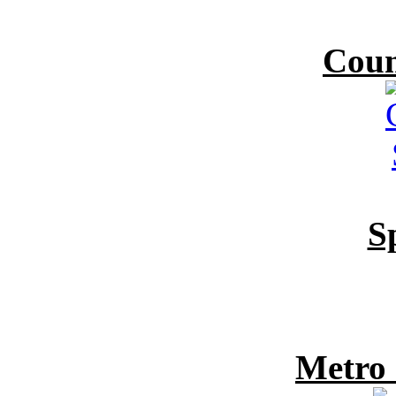
Coun
S
Metro