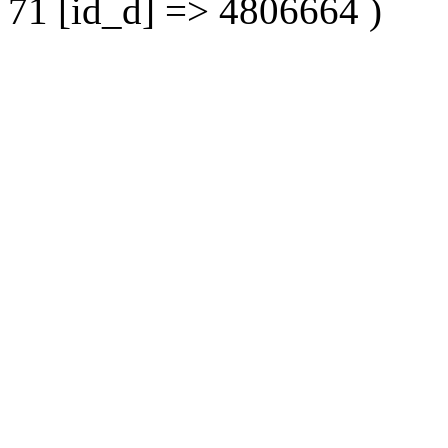
71 [id_d] => 4806664 )