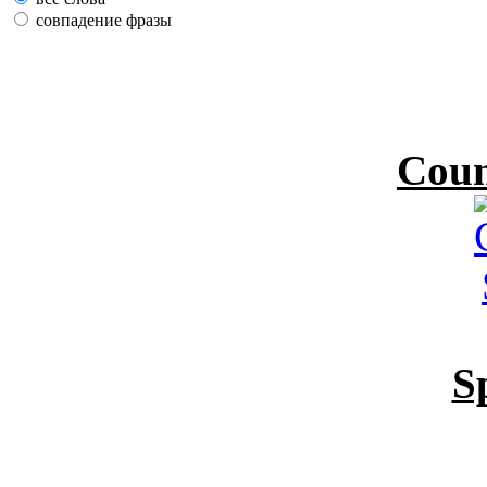
совпадение фразы
Coun
S