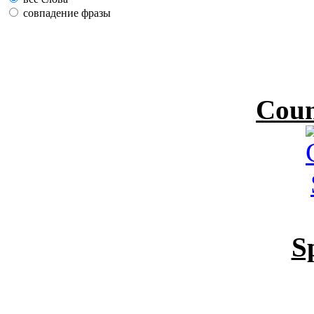
совпадение фразы
Coun
S