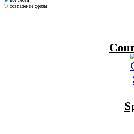
все слова
совпадение фразы
Coun
S