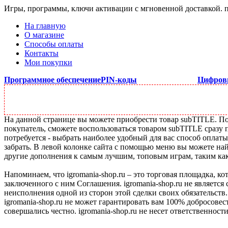
Игры, программы, ключи активации с мгновенной доставкой.
На главную
О магазине
Способы оплаты
Контакты
Мои покупки
Программное обеспечение
PIN-коды
Цифров
На данной странице вы можете приобрести товар subTITLE. Под
покупатель, сможете воспользоваться товаром subTITLE сразу 
потребуется - выбрать наиболее удобный для вас способ оплат
забрать. В левой колонке сайта с помощью меню вы можете най
другие дополнения к самым лучшим, топовым играм, таким как C
Напоминаем, что igromania-shop.ru – это торговая площадка, к
заключенного с ним Соглашения. igromania-shop.ru не является
неисполнения одной из сторон этой сделки своих обязательств.
igromania-shop.ru не может гарантировать вам 100% добросовес
совершались честно. igromania-shop.ru не несет ответственности