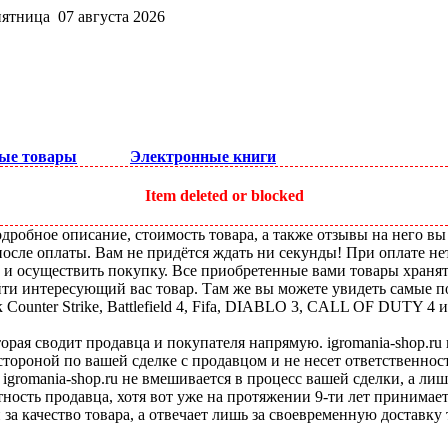
пятница 07 августа 2026
ые товары
Электронные книги
Item deleted or blocked
робное описание, стоимость товара, а также отзывы на него вы
после оплаты. Вам не придётся ждать ни секунды! При оплате не
ы и осуществить покупку. Все приобретенные вами товары храня
ти интересующий вас товар. Там же вы можете увидеть самые по
ounter Strike, Battlefield 4, Fifa, DIABLO 3, CALL OF DUTY 4 и
оторая сводит продавца и покупателя напрямую. igromania-shop.r
 стороной по вашей сделке с продавцом и не несет ответственнос
 igromania-shop.ru не вмешивается в процесс вашей сделки, а ли
тность продавца, хотя вот уже на протяжении 9-ти лет принимае
 за качество товара, а отвечает лишь за своевременную доставку 