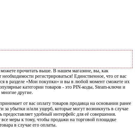
 можете прочитать выше. В нашем магазине, вы, как
т необходимости регистрироваться! Единственное, что от вас
тся в разделе «Мои покупки» и вы в любой момент сможете их
пулярные категории товаров - это PIN-коды, Steam-ключи и
 многие другие.
u принимает от вас оплату товаров продавца на основании ранее
ти за убытки и/или ущерб, которые могут возникнуть в случае
шь предоставляет удобный интерфейс для её совершения.
т все меры к тому, чтобы продажи на торговой площадке
товара в случае его оплаты.