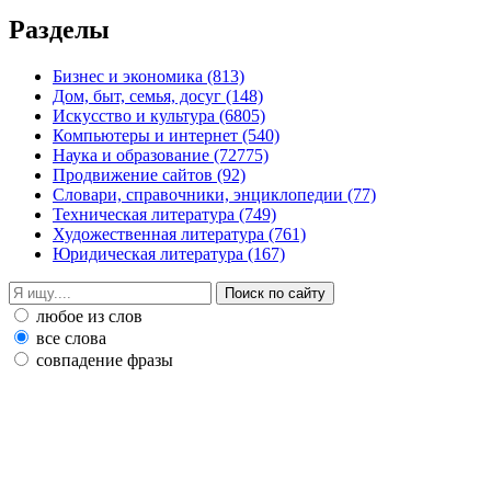
Разделы
Бизнес и экономика
(813)
Дом, быт, семья, досуг
(148)
Искусство и культура
(6805)
Компьютеры и интернет
(540)
Наука и образование
(72775)
Продвижение сайтов
(92)
Словари, справочники, энциклопедии
(77)
Техническая литература
(749)
Художественная литература
(761)
Юридическая литература
(167)
любое из слов
все слова
совпадение фразы